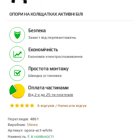
ОПОРИ НА КОЛІЩАТКАХ АКТИВНІ БІЛІ
Безпека
Захист від перевантажень
Економічність
Економія електроспоживання
Простота монтажу
Швидка установка
Оплата частинами
Вiд 2-х до 25-ти платежiв
6 відгуків
Написати відгук
/
Переглядiв: 4861
Виробник:
Stinex
Артикул:
opora-act-white
Є в наявності
Наявність: