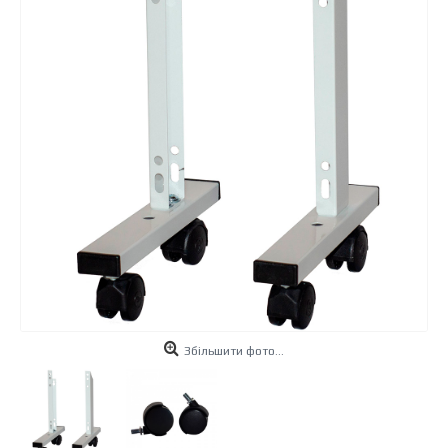
Збiльшити фото...