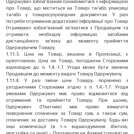
Одержувач зобов'язаний ознайомитися з інформацією
про Товар, що міститься на Товарі та/або упаковці
та/або у товаросупровідних документах. У разі
потреби отримання додаткової інформації про Товар
Отримувач зобов'язаний зв'язатися з Продавцем та
отримати необхідну інформацію засобами
дистанційного зв'язку до моменту прийняття
Одержувачем Товару.
1.11.3. Ціна на Товар, вказана в Пропозиції, є
орієнтовною. Ціна на Товар, погоджена Сторонами
відповідно до п. 1.4.-1.7. Угода може бути змінена
Продавцем до моменту видачі Товару Одержувачу.
1.11.4. У разі зміни ціни Товару, порівняно з
узгодженими Сторонами згідно з п. 1.4.-1.7. Угоди
умовами Одержувач має право відмовитися від
отримання та прийняття Товару. При цьому,
Одержувач (Платник) має право вимагати
повернення сплачених за Товар сум, а також сум,
сплачених за доставку Товару Одержувачу. Будь-які
інші компенсації (в т.ч. відшкодування збитків,
неустойка та інше) – Продавцем чи Адміністрацією не