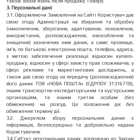
також зобов'язань після продажу Товару.
3. Персональні дані:
3.1. Оформляючи Замовлення на Сайті Користувач дає
свою згоду Адміністрації на збирання та обробку
(накопичення, зберігання, адаптування, поновлення,
використання, розповсюдження, знеособлення та
знищення) зазначених ним даних, а саме: прізвище,
ім'я, по батькові, електронна пошта, телефон, адреса,
з метою забезпечення реалізації відносин купівлі-
продажу, відносин у сфері захисту прав споживачів, у
сфері реклами та маркетингових досліджень, а
також дає свою згоду на передачу (розповсюдження)
його даних ТОВ «НОВА ПОШТА» (ЄДРПОУ 31316718),
іншим транспортно-експедиторським та кур'єрським
організаціям, та іншим третім особам (без
обмеження) на розсуд. Це положення діє без
обмеження терміну дії.
3.2. Джерелом збору персональних даних є
інформація, безпосередньо та добровільно надана
Користувачем.
3.4 Суб'єкт персональних даних, відповідно до Закону