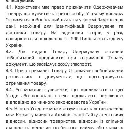
4. Інші умови:
4.1. Користувач має право призначити Одержувачем
товару, що купується, третю особу. У цьому випадку
Отримувач зобов'язаний вказати у формі Замовлення
дані, необхідні для ідентифікації Одержувача та
доставки товару. На відносини сторін, у разі,
поширюються положення ст. 636 Цивільного кодексу
України.
4.2. Для видачі Товару Одержувачу останній
зобов'язаний пред'явити при отриманні Товару
документ, що засвідчує особу (паспорт).
4.3. При отриманні Товару Отримувач зобов'язаний
розписатися в документах, що підтверджують
отримання товару.
4.4. Усі можливі суперечки, що випливають із цієї
Угоди або пов'язані з нею, підлягають вирішенню
відповідно до чинного законодавства України.
4.5. Ніщо в Угоді не може розумітися як встановлення
між Користувачем та Адміністрації Сайту агентських
відносин, відносин товариства, відносин із спільної
діяльності, відносин особистого найму, або якихось