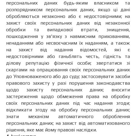
персональних даних будь-яким власником та
розпорядником персональних даних, якщо ці дані
обробляються незаконно або є недостовірними; на
захист своїх персональних даних від незаконної
обробки та випадкової втрати, знищення,
пошкодження у зв'язку з навмисним прихованням,
ненаданням або несвоєчасним їх наданням, а також
на захист від надання відомостей, які є
недостовірними або ганьблять честь, гідність та
ділову репутацію фізичної особи; звертатися зі
скаргами на опрацювання своїх персональних даних
до Уповноваженого або до суду; застосовувати засоби
правового захисту у разі порушення законодавства
щодо захисту персональних даних; вносити
застереження щодо обмеження права на обробку
своїх персональних даних під час надання згоди;
відкликати згоду на обробку персональних даних;
знати механізм автоматичного оброблення
персональних даних; на захист від автоматизованого
рішення, яке має йому правові наслідки.