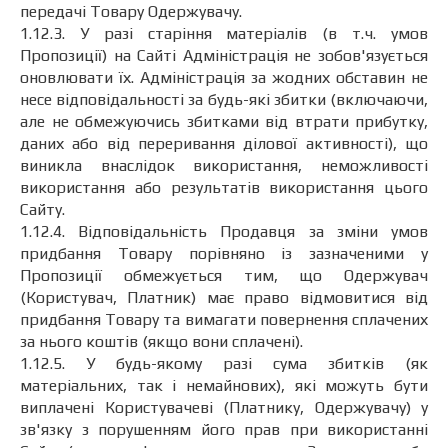
передачі Товару Одержувачу.
1.12.3. У разі старіння матеріалів (в т.ч. умов
Пропозиції) на Сайті Адміністрація не зобов'язується
оновлювати їх. Адміністрація за жодних обставин не
несе відповідальності за будь-які збитки (включаючи,
але не обмежуючись збитками від втрати прибутку,
даних або від переривання ділової активності), що
виникла внаслідок використання, неможливості
використання або результатів використання цього
Сайту.
1.12.4. Відповідальність Продавця за зміни умов
придбання Товару порівняно із зазначеними у
Пропозиції обмежується тим, що Одержувач
(Користувач, Платник) має право відмовитися від
придбання Товару та вимагати повернення сплачених
за нього коштів (якщо вони сплачені).
1.12.5. У будь-якому разі сума збитків (як
матеріальних, так і немайнових), які можуть бути
виплачені Користувачеві (Платнику, Одержувачу) у
зв'язку з порушенням його прав при використанні