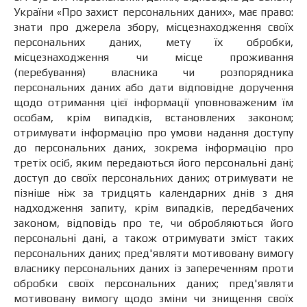
України «Про захист персональних даних», має право:
знати про джерела збору, місцезнаходження своїх
персональних даних, мету їх обробки,
місцезнаходження чи місце проживання
(перебування) власника чи розпорядника
персональних даних або дати відповідне доручення
щодо отримання цієї інформації уповноваженим їм
особам, крім випадків, встановлених законом;
отримувати інформацію про умови надання доступу
до персональних даних, зокрема інформацію про
третіх осіб, яким передаються його персональні дані;
доступ до своїх персональних даних; отримувати не
пізніше ніж за тридцять календарних днів з дня
надходження запиту, крім випадків, передбачених
законом, відповідь про те, чи обробляються його
персональні дані, а також отримувати зміст таких
персональних даних; пред'являти мотивовану вимогу
власнику персональних даних із запереченням проти
обробки своїх персональних даних; пред'являти
мотивовану вимогу щодо зміни чи знищення своїх