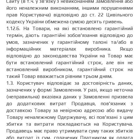
Сайту (в т.ч. у зв'язку з невиконанням Замовлення або
його неналежним виконанням, іншими порушеннями
прав Користувача) відповідно до ст. 22 Цивільного
кодексу України обмежена сумою десять гривень.
1.12.6. На Товари, на які встановлено гарантійний
термін, діють гарантійні зобов'язання відповідно до
умов, зазначених у гарантійному талоні та/або в
інформаційних матеріалах виробника. Якщо
відповідно до законодавства України на Товар має
бути встановлений гарантійний строк, але він не
встановлений виробником, гарантійний строк на
такий Товар вважається рівним трьом дням.
1.3. Користувач відповідає за достовірність даних,
зазначених у формі Замовлення. У разі, якщо неточна
(неправильна) вказівка ​​даних у Замовленні призвела
до додаткових витрат Продавця, пов'язаних з
доставкою Товару за невірною адресою або видачу
Товару неналежному Одержувачу, всі пов'язані з цим
збитки та витрати покладаються на Користувача.
Продавець має право утримувати суму таких збитків
або витрат із сум, сплачених Платником як оплата