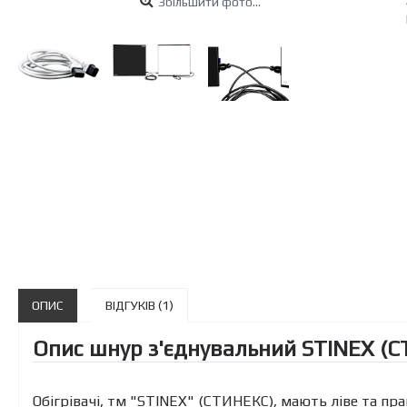
Збiльшити фото...
ОПИС
ВІДГУКІВ (1)
Опис шнур з'єднувальний STINEX (СТ
Обігрівачі, тм "STINEX" (СТИНЕКС), мають ліве та п