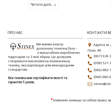
Читати далі...
ПРО НАС
КОНТАКТИ М
Ми маємо власну
Адреса: м.
досконалу технічну базу –
Поля, 46
2 масштабних виробничих
(067) 636 
підрозділи та 3 лінії збірки
. Це дозволяє
створювати високоякісну опалювальну
(098) 521 
техніку, яка відповідає усім міжнародним
стандартам.
(066) 882 
(066) 882 
Вся техніка має сертифікати якості та
гарантію 5 років
.
stinex@sti
*
Компанія залишає за собою право змі