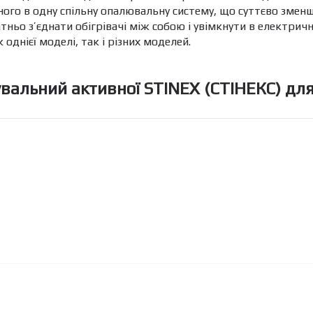
ного в одну спільну опалювальну систему, що суттєво змен
атньо з’єднати обігрівачі між собою і увімкнути в електрич
однієї моделі, так і різних моделей.
увальний активної STINEX (СТІНЕКС) дл