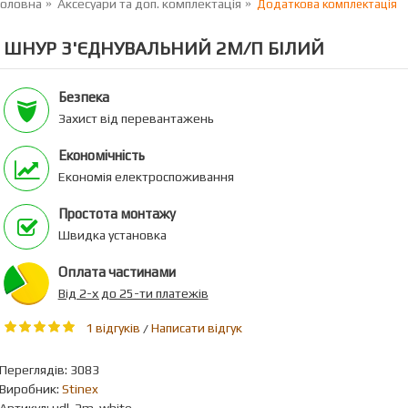
Головна
Аксесуари та доп. комплектація
Додаткова комплектація
ШНУР З'ЄДНУВАЛЬНИЙ 2М/П БІЛИЙ
Безпека
Захист від перевантажень
Економічність
Економія електроспоживання
Простота монтажу
Швидка установка
Оплата частинами
Вiд 2-х до 25-ти платежiв
1 відгуків
Написати відгук
/
Переглядiв: 3083
Виробник:
Stinex