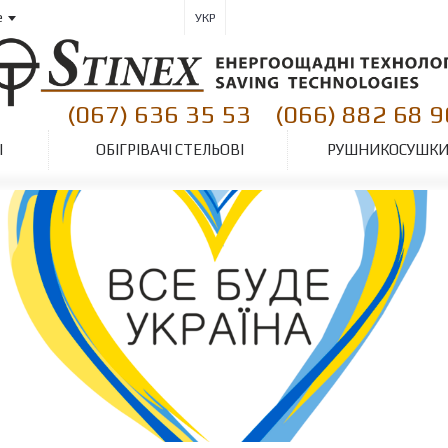
е
УКР
(067) 636 35 53
(066) 882 68 9
|
І
ОБІГРІВАЧІ СТЕЛЬОВІ
РУШНИКОСУШК