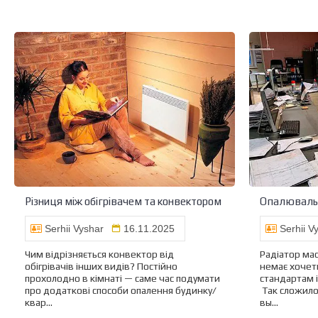
Різниця між обігрівачем та конвектором
Serhii Vyshar
16.11.2025
Serhii V
Чим відрізняється конвектор від
Радіатор ма
обігрівачів інших видів? Постійно
немає хочет
прохолодно в кімнаті — саме час подумати
стандартам 
про додаткові способи опалення будинку/
Так сложило
квар...
вы...