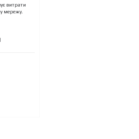
шує витрати
ну мережу.
я