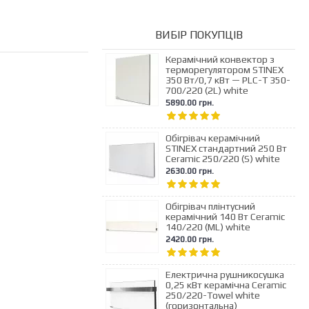
ВИБIР ПОКУПЦIВ
Керамічний конвектор з
терморегулятором STINEX
350 Вт/0,7 кВт — PLC-T 350-
700/220 (2L) white
5890.00 грн.
Обігрівач керамічний
STINEX стандартний 250 Вт
Ceramic 250/220 (S) white
2630.00 грн.
Обігрівач плінтусний
керамічний 140 Вт Ceramic
140/220 (ML) white
2420.00 грн.
Електрична рушникосушка
0,25 кВт керамічна Ceramic
250/220-Towel white
(горизонтальна)