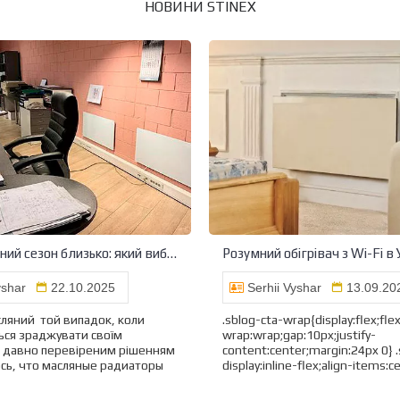
НОВИНИ STINEX
Опалювальний сезон близько: який вибрати обігрівач для будинку або офісу
yshar
22.10.2025
Serhii Vyshar
13.09.20
сляний той випадок, коли
.sblog-cta-wrap{display:flex;fle
ься зраджувати своїм
wrap:wrap;gap:10px;justify-
і давно перевіреним рішенням
content:center;margin:24px 0} 
сь, что масляные радиаторы
display:inline-flex;align-items:cen