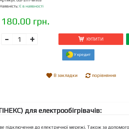
Артикул:
udl-2m-white
Наявність:
Є в наявності
180.00 грн.
-
+
КУПИТИ
У кредит
В закладки
порівняння
ІНЕКС) для електрообігрівачів:
раве підключення до електричної мережі. Також за допомог