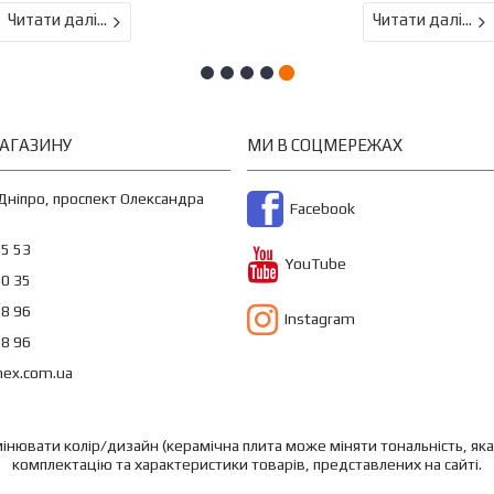
Читати далі...
Читати далі...
АГАЗИНУ
МИ В СОЦМЕРЕЖАХ
 Дніпро, проспект Олександра
Facebook
35 53
YouTube
30 35
78 96
Instagram
68 96
nex.com.ua
нювати колір/дизайн (керамічна плита може міняти тональність, яка 
комплектацію та характеристики товарів, представлених на сайті.