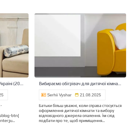
Розумний обігрівач з Wi-Fi в Україні (2025): чи варто купувати і які альтернативи
Вибираємо обігрівач для дитячої кімнати
25
Serhii Vyshar
21.08.2025
x-
Батьки більш уважні, коли справа стосується
оформлення дитячої кімнати та вибору
.sblog-btn{
відповідного джерела опалення. Їм слід
ter;ju...
подбати про те, щоб приміщення...