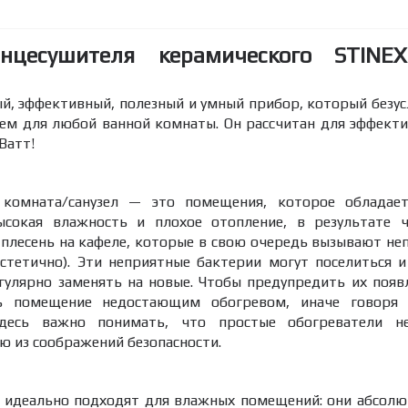
енцесушителя керамического STINE
й, эффективный, полезный и умный прибор, который безус
ем для любой ванной комнаты. Он рассчитан для эффект
Ватт!
 комната/санузел — это помещения, которое обладае
сокая влажность и плохое отопление, в результате ч
 плесень на кафеле, которые в свою очередь вызывают не
эстетично). Эти неприятные бактерии могут поселиться 
гулярно заменять на новые. Чтобы предупредить их появ
ить помещение недостающим обогревом, иначе говоря
 Здесь важно понимать, что простые обогреватели 
 из соображений безопасности.
 идеально подходят для влажных помещений: они абсолю