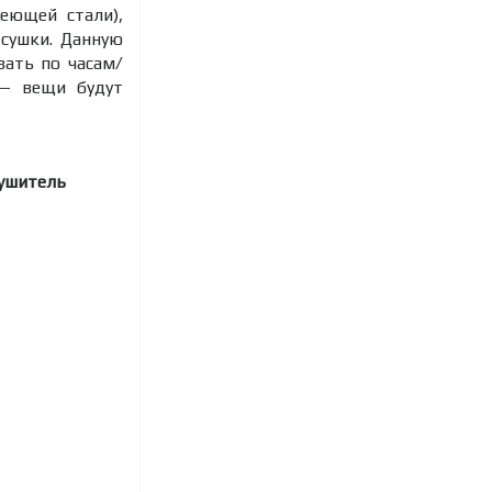
еющей стали),
сушки. Данную
вать по часам/
 — вещи будут
сушитель