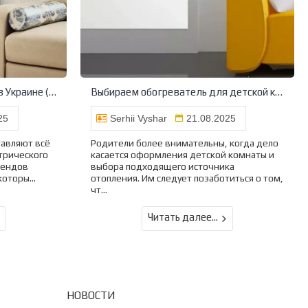
Умный обогреватель с Wi-Fi в Украине (2025): стоит ли покупать и какие есть альтернативы
Выбираем обогреватель для детской комнаты
25
Serhii Vyshar
21.08.2025
тавляют всё
Родители более внимательны, когда дело
трического
касается оформления детской комнаты и
рендов
выбора подходящего источника
которы...
отопления. Им следует позаботиться о том,
чт...
Читать далее...
НОВОСТИ