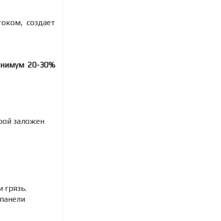
оком, создает
инимум 20-30%
орой заложен
 грязь.
 панели