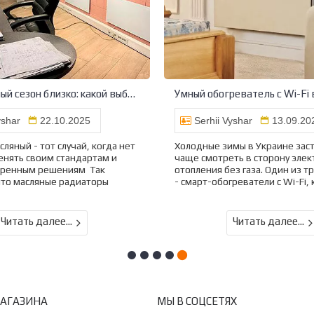
Отопительный сезон близко: какой выбрать обогреватель для дома или офиса
yshar
22.10.2025
Serhii Vyshar
13.09.20
ляный - тот случай, когда нет
Холодные зимы в Украине зас
енять своим стандартам и
чаще смотреть в сторону элек
еренным решениям Так
отопления без газа. Один из т
что масляные радиаторы
- смарт-обогреватели с Wi-Fi, 
Читать далее...
Читать далее...
МАГАЗИНА
МЫ В СОЦСЕТЯХ