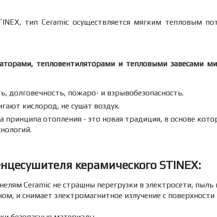
NEX, тип Ceramic осуществляется мягким тепловым пот
иаторами, тепловентиляторами и тепловыми завесами м
, долговечность, пожаро- и взрывобезопасность.
гают кислород, не сушат воздух.
а принципа отопления - это новая традиция, в основе кот
нологий.
енцесушителя керамического STINEX:
нелям Ceramic не страшны перегрузки в электросети, пыль и
ом, и снимает электромагнитное излучение с поверхности
ски безопасные материалы.