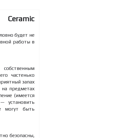
X Ceramic
ловно будет не
ивной работы в
т собственным
его частенько
приятный запах
и на предметах
ление (имеется
 — установить
не могут быть
тно безопасны,