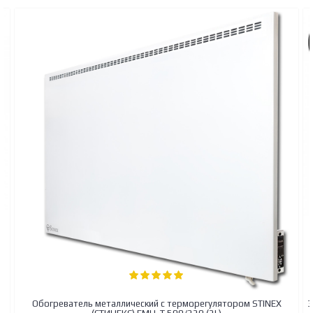
 STINEX
Электроконвектор с WI-FI металлический - с терморегулят