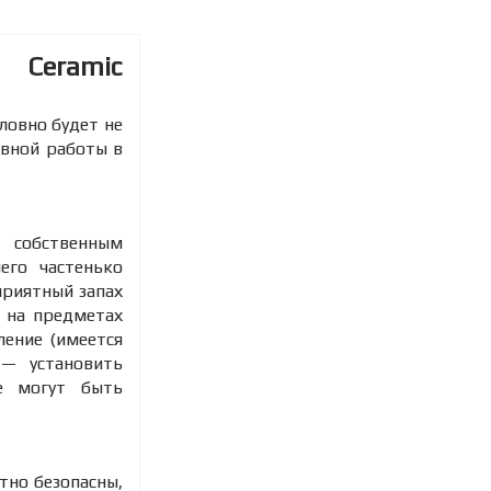
X Ceramic
ловно будет не
ивной работы в
т собственным
его частенько
приятный запах
и на предметах
ление (имеется
 — установить
не могут быть
тно безопасны,