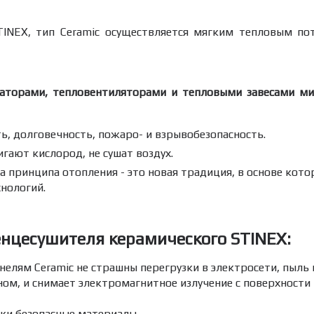
NEX, тип Ceramic осуществляется мягким тепловым пот
иаторами, тепловентиляторами и тепловыми завесами м
, долговечность, пожаро- и взрывобезопасность.
гают кислород, не сушат воздух.
а принципа отопления - это новая традиция, в основе кот
нологий.
енцесушителя керамического STINEX:
нелям Ceramic не страшны перегрузки в электросети, пыль и
ом, и снимает электромагнитное излучение с поверхности
ски безопасные материалы.