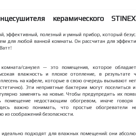
енцесушителя керамического STINE
й, эффективный, полезный и умный прибор, который безус
ем для любой ванной комнаты. Он рассчитан для эффект
Ватт!
 комната/санузел — это помещения, которое обладае
сокая влажность и плохое отопление, в результате ч
 плесень на кафеле, которые в свою очередь вызывают не
эстетично). Эти неприятные бактерии могут поселиться 
гулярно заменять на новые. Чтобы предупредить их появ
ить помещение недостающим обогревом, иначе говоря
 Здесь важно понимать, что простые обогреватели 
 из соображений безопасности.
 идеально подходят для влажных помещений: они абсолю