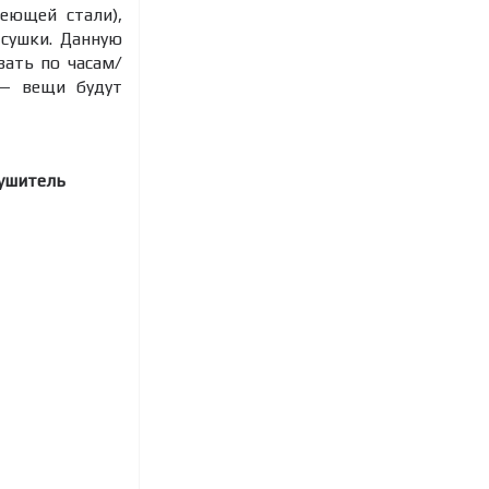
еющей стали),
сушки. Данную
вать по часам/
 — вещи будут
сушитель