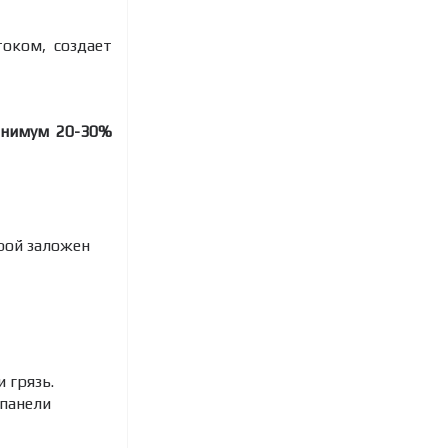
оком, создает
инимум 20-30%
орой заложен
 грязь.
 панели