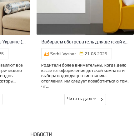
Умный обогреватель с Wi-Fi в Украине (2025): стоит ли покупать и какие есть альтернативы
Выбираем обогреватель для детской комнаты
25
Serhii Vyshar
21.08.2025
тавляют всё
Родители более внимательны, когда дело
трического
касается оформления детской комнаты и
рендов
выбора подходящего источника
которы...
отопления. Им следует позаботиться о том,
чт...
Читать далее...
НОВОСТИ