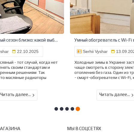
Отопительный сезон близко: какой выбрать обогреватель для дома или офиса
yshar
22.10.2025
Serhii Vyshar
13.09.20
ляный - тот случай, когда нет
Холодные зимы в Украине зас
енять своим стандартам и
чаще смотреть в сторону элек
еренным решениям Так
отопления без газа. Один из т
что масляные радиаторы
- смарт-обогреватели с Wi-Fi, 
Читать далее...
Читать далее...
МАГАЗИНА
МЫ В СОЦСЕТЯХ