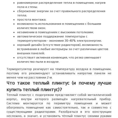
равномерное распределение тепла в помещении; нагрев
пола и стены;
сбережение энергии за счет правильного распределения
тепла;
простота монтажа;
возможность использования в помещениях с большим
количеством окон;
незаменим в помещениях с высокими потолками;
автоматическое поддержание температуры с
терморегулятором - экономия 30-40% электроэнергии;
хороший дизайн (отсутствие радиаторов), возможность
встраивания в любые интерьеры за счет различных цветов
внешних панелей;
отсутствует активная конвекция, что резко уменьшает
количество пыли в воздухе.
Терморегулятор реагирует на температуру воздуха в помещении,
поэтому его рекомендуют устанавливать напротив панели не
менее чем на расстоянии 2 м.
Что такое теплый плинтус (и почему лучше
купить теплый плинтус)?
Теплый плинтус с подогревом представляет собой металлический
корпус, внутри которого размещён нагревательный прибор.
Система монтируется по периметру помещения и может
обогревать помещение как самостоятельно, так и совместно с
существующими радиаторами. Разобраться в его конструкции
несложно, а значит, и установить тёплый плинтус своими руками