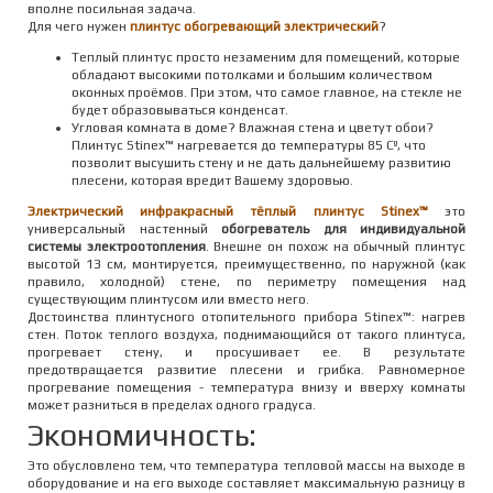
вполне посильная задача.
Для чего нужен
плинтус обогревающий электрический
?
Теплый плинтус просто незаменим для помещений, которые
обладают высокими потолками и большим количеством
оконных проёмов. При этом, что самое главное, на стекле не
будет образовываться конденсат.
Угловая комната в доме? Влажная стена и цветут обои?
Плинтус Stinex™ нагревается до температуры 85 Сº, что
позволит высушить стену и не дать дальнейшему развитию
плесени, которая вредит Вашему здоровью.
Электрический инфракрасный тёплый плинтус Stinex™
это
универсальный настенный
обогреватель для индивидуальной
системы электроотопления
. Внешне он похож на обычный плинтус
высотой 13 см, монтируется, преимущественно, по наружной (как
правило, холодной) стене, по периметру помещения над
существующим плинтусом или вместо него.
Достоинства плинтусного отопительного прибора Stinex™: нагрев
стен. Поток теплого воздуха, поднимающийся от такого плинтуса,
прогревает стену, и просушивает ее. В результате
предотвращается развитие плесени и грибка. Равномерное
прогревание помещения - температура внизу и вверху комнаты
может разниться в пределах одного градуса.
Экономичность:
Это обусловлено тем, что температура тепловой массы на выходе в
оборудование и на его выходе составляет максимальную разницу в