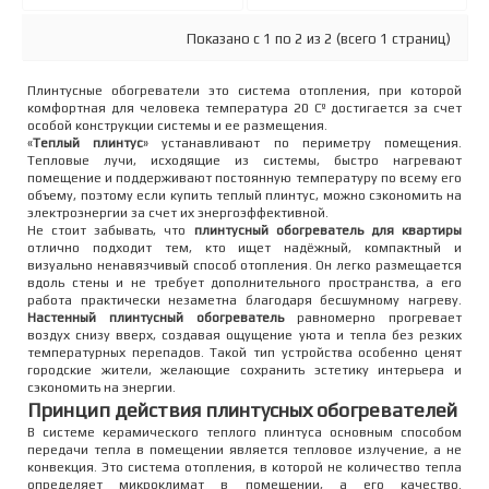
Показано с 1 по 2 из 2 (всего 1 страниц)
Плинтусные обогреватели это система отопления, при которой
комфортная для человека температура 20 Сº достигается за счет
особой конструкции системы и ее размещения.
«
Теплый плинтус
» устанавливают по периметру помещения.
Тепловые лучи, исходящие из системы, быстро нагревают
помещение и поддерживают постоянную температуру по всему его
объему, поэтому если купить теплый плинтус, можно сэкономить на
электроэнергии за счет их энергоэффективной.
Не стоит забывать, что
плинтусный обогреватель для квартиры
отлично подходит тем, кто ищет надёжный, компактный и
визуально ненавязчивый способ отопления. Он легко размещается
вдоль стены и не требует дополнительного пространства, а его
работа практически незаметна благодаря бесшумному нагреву.
Настенный плинтусный обогреватель
равномерно прогревает
воздух снизу вверх, создавая ощущение уюта и тепла без резких
температурных перепадов. Такой тип устройства особенно ценят
городские жители, желающие сохранить эстетику интерьера и
сэкономить на энергии.
Принцип действия плинтусных обогревателей
В системе керамического теплого плинтуса основным способом
передачи тепла в помещении является тепловое излучение, а не
конвекция. Это система отопления, в которой не количество тепла
определяет микроклимат в помещении, а его качество.