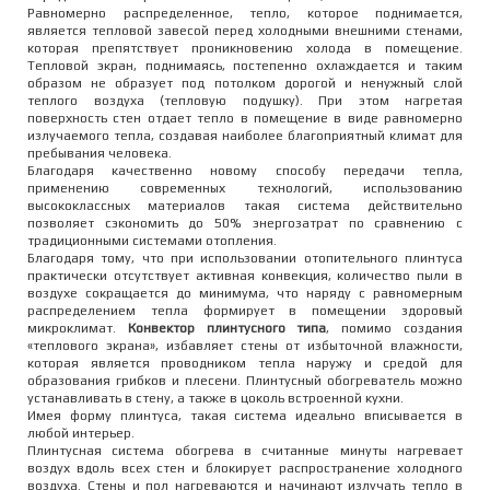
Равномерно распределенное, тепло, которое поднимается,
является тепловой завесой перед холодными внешними стенами,
которая препятствует проникновению холода в помещение.
Тепловой экран, поднимаясь, постепенно охлаждается и таким
образом не образует под потолком дорогой и ненужный слой
теплого воздуха (тепловую подушку). При этом нагретая
поверхность стен отдает тепло в помещение в виде равномерно
излучаемого тепла, создавая наиболее благоприятный климат для
пребывания человека.
Благодаря качественно новому способу передачи тепла,
применению современных технологий, использованию
высококлассных материалов такая система действительно
позволяет сэкономить до 50% энергозатрат по сравнению с
традиционными системами отопления.
Благодаря тому, что при использовании отопительного плинтуса
практически отсутствует активная конвекция, количество пыли в
воздухе сокращается до минимума, что наряду с равномерным
распределением тепла формирует в помещении здоровый
микроклимат.
Конвектор плинтусного типа
, помимо создания
«теплового экрана», избавляет стены от избыточной влажности,
которая является проводником тепла наружу и средой для
образования грибков и плесени. Плинтусный обогреватель можно
устанавливать в стену, а также в цоколь встроенной кухни.
Имея форму плинтуса, такая система идеально вписывается в
любой интерьер.
Плинтусная система обогрева в считанные минуты нагревает
воздух вдоль всех стен и блокирует распространение холодного
воздуха. Стены и пол нагреваются и начинают излучать тепло в