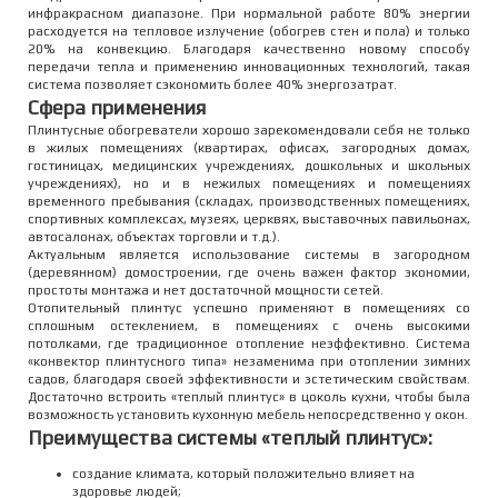
инфракрасном диапазоне. При нормальной работе 80% энергии
расходуется на тепловое излучение (обогрев стен и пола) и только
20% на конвекцию. Благодаря качественно новому способу
передачи тепла и применению инновационных технологий, такая
система позволяет сэкономить более 40% энергозатрат.
Сфера применения
Плинтусные обогреватели хорошо зарекомендовали себя не только
в жилых помещениях (квартирах, офисах, загородных домах,
гостиницах, медицинских учреждениях, дошкольных и школьных
учреждениях), но и в нежилых помещениях и помещениях
временного пребывания (складах, производственных помещениях,
спортивных комплексах, музеях, церквях, выставочных павильонах,
автосалонах, объектах торговли и т.д.).
Актуальным является использование системы в загородном
(деревянном) домостроении, где очень важен фактор экономии,
простоты монтажа и нет достаточной мощности сетей.
Отопительный плинтус успешно применяют в помещениях со
сплошным остеклением, в помещениях с очень высокими
потолками, где традиционное отопление неэффективно. Система
«конвектор плинтусного типа» незаменима при отоплении зимних
садов, благодаря своей эффективности и эстетическим свойствам.
Достаточно встроить «теплый плинтус» в цоколь кухни, чтобы была
возможность установить кухонную мебель непосредственно у окон.
Преимущества системы «теплый плинтус»:
создание климата, который положительно влияет на
здоровье людей;