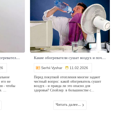
Какой самый экономичный обогреватель - честный разбор без мифов
Какие обогреватели сушат воздух и почему так кажется - простое объяснение
26
Serhii Vyshar
11.02.2026
альное
Перед покупкой отопления многие задают
 его не
честный вопрос: какой обогреватель сушит
ия - чтобы
воздух - и правда ли это опасно для
. ...
здоровья? Спойлер: в большинстве с...
Читать далее...