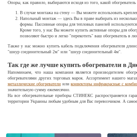
Опоры, как правило, выбираются исходя из того, какой обогревател
В случае монтажа на стену — Вы можете использовать креплен
Напольный монтаж — здесь Вы в праве выбирать из нескольки
формы. Пассивные опоры для тепловых панелей используются в
Кроме того, у нас Вы можете купить активные опоры для обог
позволяют быстро и легко "перекотить" ваш обогреватель в лю
Также у нас можно купить кабель подключения обогревателя длино
"шнур соединительный 2м" или "шнур соединительный 4м".
Так где же лучше купить обогреватели в Дне
Напоминаем, что наша компания является производителем обогр
обогревателями других торговых марок. Ассортимент нашего мага
металлические обогреватели
или
конвекторы инфракрасные с комби
значительную сумму ежемесячно.
На все обогревательные приборы СТИНЕКС распространяется гаран
территории Украины любым удобным для Вас перевозчиком. А самое г