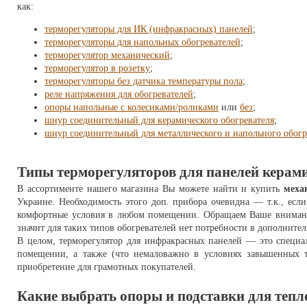
как:
терморегуляторы для ИК (инфракрасных) панелей
;
терморегуляторы для напольных обогревателей
;
терморегулятор механический
;
терморегулятор в розетку
;
терморегуляторы без датчика температуры пола
;
реле напряжения для обогревателей
;
опоры напольные с колесиками/роликами
или
без
;
шнур соединительный для керамического обогревателя
;
шнур соединительный для металлического и напольного обогр
Типы терморегуляторов для панелей керам
В ассортименте нашего магазина Вы можете найти и купить
меха
Украине. Необходимость этого доп. прибора очевидна — т.к., ес
комфортные условия в любом помещении. Обращаем Ваше внимание 
значит для таких типов обогревателей нет потребности в дополните
В целом, терморегулятор для инфракрасных панелей — это специал
помещении, а также (что немаловажно в условиях завышенных та
приобретение для грамотных покупателей.
Какие выбрать опоры и подставки для тепл