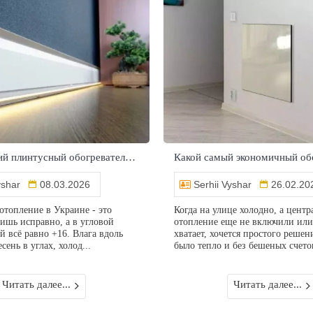
Керамический плинтусный обогреватель: как работает и в чём реальные преимущества
yshar
08.03.2026
Serhii Vyshar
26.02.20
отопление в Украине - это
Когда на улице холодно, а центр
тишь исправно, а в угловой
отопление еще не включили или
й всё равно +16. Влага вдоль
хватает, хочется простого решен
сень в углах, холод...
было тепло и без бешеных счетов
Читать далее...
Читать далее...