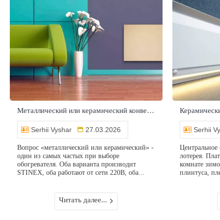
Металлический или керамический конвектор: сравниваем честно и выбираем правильно
Serhii Vyshar
27.03.2026
Serhii V
Вопрос «металлический или керамический» -
Центральное 
один из самых частых при выборе
лотерея. Пла
обогревателя. Оба варианта производит
комнате зимо
STINEX, оба работают от сети 220В, оба...
плинтуса, пле
Читать далее...