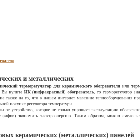
евателя
.
ических и металлических
нический
терморегулятор для керамического обогревателя
или
тер
ли Вы купите
ИК (инфракрасный) обогреватель
, то терморегулятор зн
также на то, что в нашем интернет магазине теплооборудования пред
льной покупке регулятора температуры.
ьное устройство, которое не только упрощает эксплуатацию обогреват
рифов) экономить электроэнергию. Таким образом, можно смело зая
овых керамических (металлических) панелей