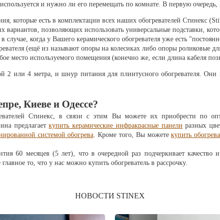
ь используется и нужно ли его перемещать по комнате. В первую очередь
ия, которые есть в комплектации всех наших обогревателей Стинекс (Sti
х вариантов, позволяющих использовать универсальные подставки, кото
 случае, когда у Вашего керамического обогревателя уже есть "постоянн
ревателя (ещё из называют опоры на колесиках либо опоры роликовые для
бое место используемого помещения (конечно же, если длина кабеля позв
й 2 или 4 метра, и шнур питания для плинтусного обогревателя. Они 
пре, Киеве и Одессе?
евателей Стинекс, в связи с этим Вы можете их приобрести по опт
зина предлагает
купить керамические инфракрасные панели
разных цвет
нированной системой обогрева
. Кроме того, Вы можете
купить обогрев
тия 60 месяцев (5 лет), что в очередной раз подчеркивает качество 
лавное то, что у нас можно купить обогреватель в рассрочку.
НОВОСТИ STINEX