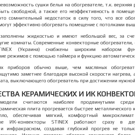
 невозможность сушки белья на обогревателе, т.к. верхняя
быть свободной, а также его неэффективность в помеще
это сомнительный недостаток в силу того, что все обо
могут эффективно обогревать помещение с потолками выше 
заполнены жидкостью и имеют небольшой вес, за сче
угие комнаты. Современные конвекторные обогреватели,
TINEX (Украина) снабжены широким набором фун
ие режимов с помощью таймера и функцию автоматическ
их приборов обычно выше, чем масляных обогреват
ощутимо заметнее благодаря высокой скорости нагрева, 
тата, выключающего обогреватель при достижении нужной
СТВА КЕРАМИЧЕСКИХ И ИК КОНВЕКТОР
 модели считаются наиболее продвинутыми среди 
рамическая плита прогревается быстрее металлического 
пло, обеспечивая мягкий, комфортный микроклима
ные ИК-конвекторы STINEX работают сразу в д
и инфракрасном, создавая глубокий прогрев не тольк