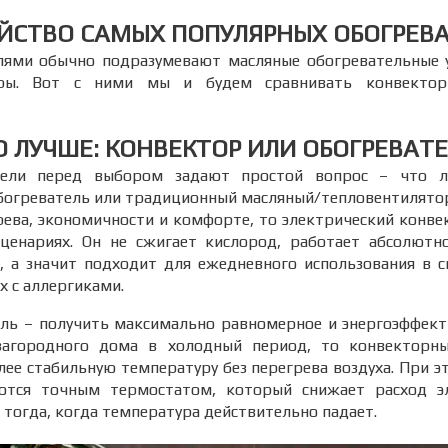
ЙСТВО САМЫХ ПОПУЛЯРНЫХ ОБОГРЕВ
лями обычно подразумевают масляные обогревательные у
оры. Вот с ними мы и будем сравнивать конвектор
О ЛУЧШЕ: КОНВЕКТОР ИЛИ ОБОГРЕВАТЕ
тели перед выбором задают простой вопрос – что л
богреватель или традиционный масляный/тепловентилятор
рева, экономичности и комфорте, то электрический конв
сценариях. Он не сжигает кислород, работает абсолютн
 а значит подходит для ежедневного использования в с
х с аллергиками.
ель – получить максимально равномерное и энергоэффект
агородного дома в холодный период, то конвекторны
лее стабильную температуру без перегрева воздуха. При 
тся точным термостатом, который снижает расход эл
 тогда, когда температура действительно падает.