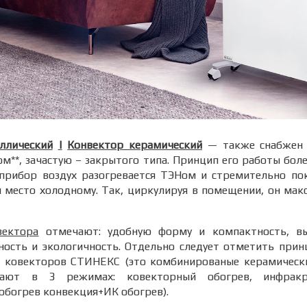
ллический
|
Конвектор керамический
— также снабжен 
м**, зачастую – закрытого типа. Принцип его работы боле
прибор воздух разогревается ТЭНом и стремительно пок
я место холодному. Так, циркулируя в помещении, он ма
вектора
отмечают: удобную форму и компактность, вы
ность и экологичность. Отдельно следует отметить при
 ковекторов СТИНЕКС (это комбинированые керамически
ают в 3 режимах: ковекторный обогрев, инфракр
богрев конвекция+ИК обогрев).