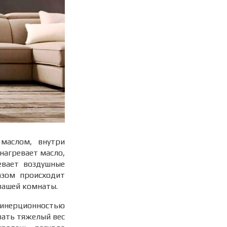
маслом, внутри
нагревает масло,
евает воздушные
азом происходит
вашей комнаты.
й инерционностью
вать тяжелый вес