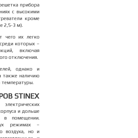
 решетка прибора
ниях с высокими
греватели кроме
2,5-3 м).
т чего их легко
 среди которых –
кций, включая
ого отключения.
елей, однако и
а также наличию
 температуры.
ОВ STINEX
электрических
корпуса и дольше
т в помещении.
вух режимах –
о воздуха, но и