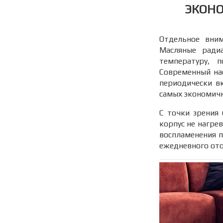
ЭКОНО
Отдельное вним
Масляные ради
температуру, 
Современный на
периодически в
самых экономичн
С точки зрения 
корпус не нагре
воспламенения п
ежедневного ото