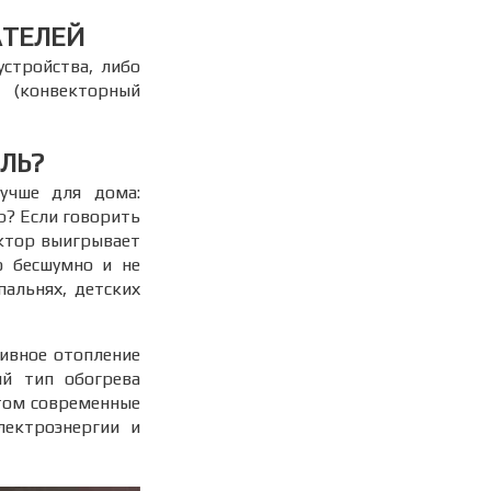
АТЕЛЕЙ
стройства, либо
 (конвекторный
ЛЬ?
учше для дома:
? Если говорить
ектор выигрывает
о бесшумно и не
пальнях, детских
ивное отопление
й тип обогрева
этом современные
ектроэнергии и