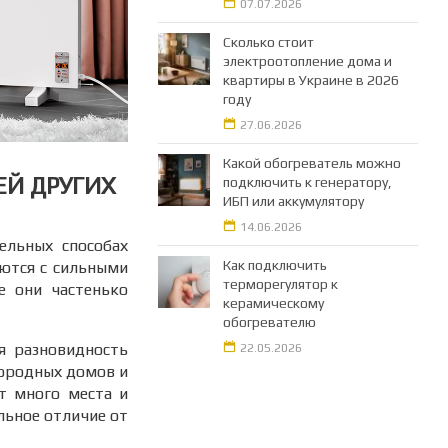
07.07.2026
Сколько стоит
электроотопление дома и
квартиры в Украине в 2026
году
27.06.2026
Какой обогреватель можно
ЕЙ ДРУГИХ
подключить к генератору,
ИБП или аккумулятору
14.06.2026
ельных способах
Как подключить
яются с сильными
терморегулятор к
е они частенько
керамическому
обогревателю
я разновидность
22.05.2026
городных домов и
ет много места и
льное отличие от