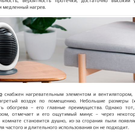
ьность, вероятность протечки, достаточно высокий 
и медленный нагрев.
р
снабжен нагревательным элементом и вентилятором,
агретый воздух по помещению. Небольшие размеры (к
ть обогрева – его главные преимущества. Однако тот,
ром, отмечает и его ощутимый минус – через некото
 комнате становится душно, из-за сгорания пыли появл
ля частого и длительного использования он не подходит.