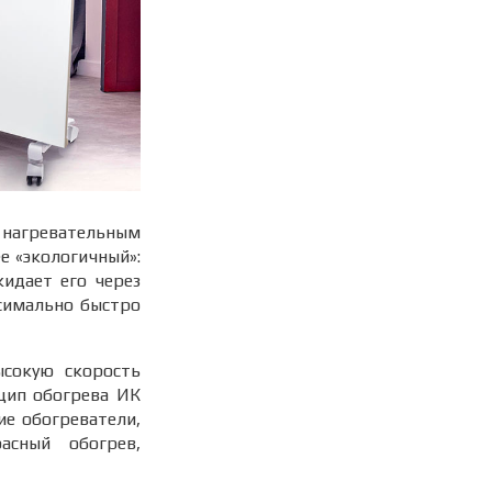
нагревательным
е «экологичный»:
идает его через
ксимально быстро
сокую скорость
нцип обогрева ИК
е обогреватели,
асный обогрев,