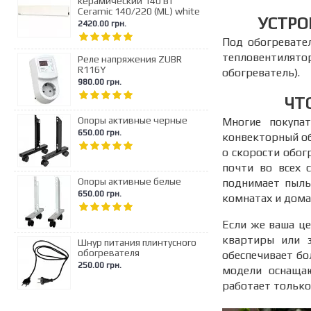
керамический 140 Вт
Ceramic 140/220 (ML) white
УСТРО
2420.00 грн.
Под обогревате
тепловентилят
Реле напряжения ZUBR
R116Y
обогреватель).
980.00 грн.
ЧТ
Опоры активные черные
Многие покупа
650.00 грн.
конвекторный о
о скорости обог
почти во всех 
Опоры активные белые
поднимает пыль,
650.00 грн.
комнатах и дома
Если же ваша ц
квартиры или з
Шнур питания плинтусного
обогревателя
обеспечивает бо
250.00 грн.
модели оснащаю
работает только