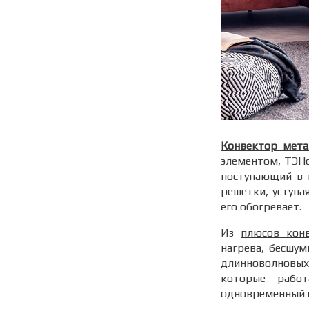
Конвектор мета
элементом, ТЭНо
поступающий в 
решетки, уступа
его обогревает.
Из
плюсов кон
нагрева, бесшум
длинноволновых
которые работ
одновременный о