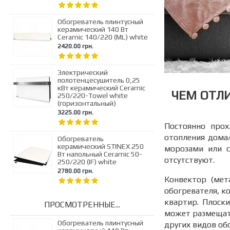
Обогреватель плинтусный
керамический 140 Вт
Ceramic 140/220 (ML) white
2420.00 грн.
Электрический
полотенцесушитель 0,25
кВт керамический Ceramic
ЧЕМ ОТЛИ
250/220-Towel white
(горизонтальный)
3225.00 грн.
Постоянно прох
отопления дома/
Обогреватель
керамический STINEX 250
морозами или с
Вт напольный Ceramic 50-
отсутствуют.
250/220 (IF) white
2780.00 грн.
Конвектор (мет
обогревателя, к
квартир. Плоски
ПРОСМОТРЕННЫЕ...
может размещатьс
Обогреватель плинтусный
других видов об