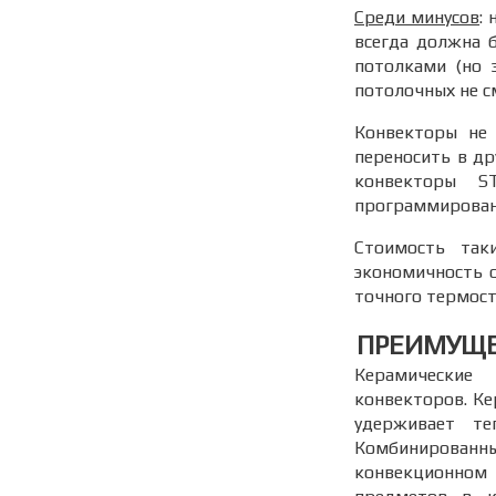
Среди минусов
:
всегда должна 
потолками (но 
потолочных не с
Конвекторы не 
переносить в др
конвекторы S
программирован
Стоимость так
экономичность 
точного термос
ПРЕИМУЩЕ
Керамические
конвекторов. Ке
удерживает те
Комбинирован
конвекционном 