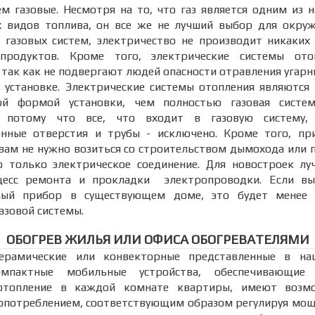
ем газовые. Несмотря на то, что газ является одним из 
х видов топлива, он все же не лучший выбор для окру
 газовых систем, электричество не производит никаких
продуктов. Кроме того, электрические системы ото
, так как не подвергают людей опасности отравления угарн
 установке. Электрические системы отопления являются
ой формой установки, чем полностью газовая систем
, потому что все, что входит в газовую систему, 
онные отверстия и трубы - исключено. Кроме того, пр
вам не нужно возиться со строительством дымохода или 
о только электрическое соединение. Для новостроек л
цесс ремонта и прокладки электропроводки. Если вы
ный прибор в существующем доме, это будет менее 
азовой системы.
ОБОГРЕВ ЖИЛЬЯ ИЛИ ОФИСА ОБОГРЕВАТЕЛЯМИ
керамические или конвекторные представленные в на
мпактные мобильные устройства, обеспечивающие 
 отопление в каждой комнате квартиры, имеют возм
опотреблением, соответствующим образом регулируя мощ