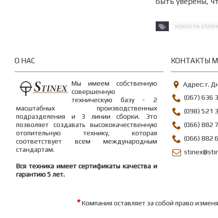
быть уверены, ч
новости stine
О НАС
КОНТАКТЫ 
Мы имеем собственную
Адрес: г. Д
совершенную
(067) 636 
техническую базу -
2
масштабных производственных
(098) 521 
подразделения и 3 линии сборки
. Это
позволяет создавать высококачественную
(066) 882 
отопительную технику, которая
(066) 882 
соответствует всем международным
стандартам.
stinex@sti
Вся техника имеет сертификаты качества и
гарантию 5 лет.
*
Компания оставляет за собой право изменя