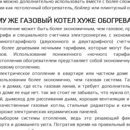
и можно дополнительно использовать вместе с более сл
ми как потолочный обогреватель, бойлер или плинтусный о
У ЖЕ ГАЗОВЫЙ КОТЕЛ ХУЖЕ ОБОГРЕВ
топление может быть более экономичным, чем газовое, п
рифа и специального счетчика электроэнергии, с эконо
многотарифного (двухзонного и двухтарифного) счет
я более дешевыми ночными тарифами, которые могут б
фов. Использование пониженного «ночного тари
 отопления обогревателем представляет собой экономичн
зовому отоплению.
электрическое отопление в квартире или частном доме
пользовании более экономично, чем газовая система. Га
 в домах, где есть газовая линия, и требует дополнител
в доме ее еще нет. так же стоит не забывать, что нужна о
й, дымоход для рассеивания дыма, хорошая вентиляция и
качественные газовые котлы, стильные радиаторы и кач
ороже электрических керамических панелей.
выбором системы отопления, ведь это решающий фак
рта и домашнего уюта. Потратив время на правильный в