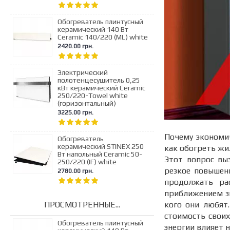
Обогреватель плинтусный
керамический 140 Вт
Ceramic 140/220 (ML) white
2420.00 грн.
Электрический
полотенцесушитель 0,25
кВт керамический Ceramic
250/220-Towel white
(горизонтальный)
3225.00 грн.
Почему экономич
Обогреватель
керамический STINEX 250
как обогреть жи
Вт напольный Ceramic 50-
Этот вопрос вы
250/220 (IF) white
резкое повышени
2780.00 грн.
продолжать ра
приближением з
кого они любят
ПРОСМОТРЕННЫЕ...
стоимость своих
Обогреватель плинтусный
энергии влияет 