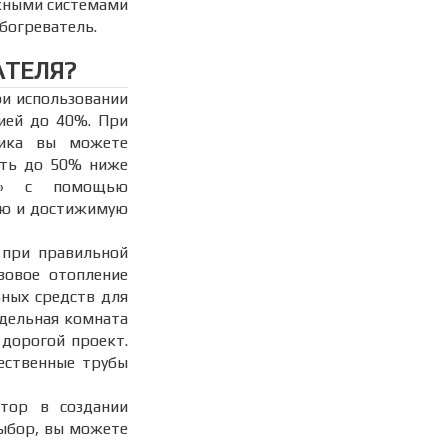
ожными системами
богреватель.
АТЕЛЯ?
ри использовании
мией до 40%. При
чика вы можете
ыть до 50% ниже
фа» с помощью
ую и достижимую
 при правильной
зовое отопление
ьных средств для
тдельная комната
 дорогой проект.
ественные трубы
тор в создании
ыбор, вы можете