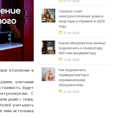
07.07.2026
Сколько стоит
электроотопление дома и
квартиры в Украине в 2026
году
27.06.2026
Какой обогреватель можно
подключить к генератору,
ИБП или аккумулятору
14.06.2026
овое отопление и
Как подключить
терморегулятор к
керамическому
раине, учитывая
обогревателю
 стоимость будет
22.05.2026
ктроэнергию. С
ом доме с теми,
телей учитывать
ие ими источника