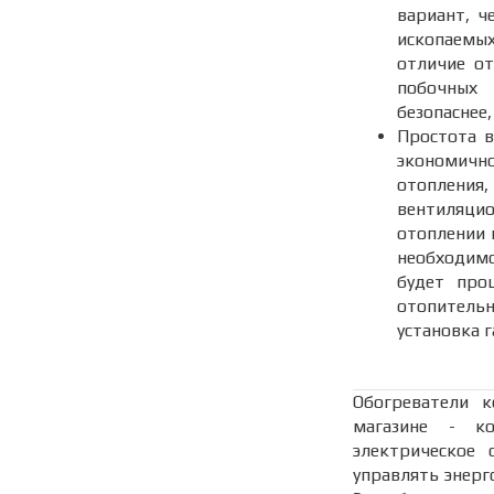
вариант, ч
ископаемы
отличие от
побочных 
безопаснее
Простота в
экономичн
отопления
вентиляци
отоплении 
необходим
будет про
отопитель
установка г
Обогреватели 
магазине - ко
электрическое
управлять энерг