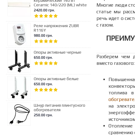
керамический 140 Вт
Многие люди сто
Ceramic 140/220 (ML) white
2420.00 грн.
статье мы расс
речь идет о сис
с газом.
Реле напряжения ZUBR
R116Y
980.00 грн.
ПРЕИМУ
Опоры активные черные
Разберем чем д
650.00 грн.
вместо газового:
Опоры активные белые
Повышенна
650.00 грн.
конвектор
топлива в
обогревате
Шнур питания плинтусного
на электр
обогревателя
энергоэфф
250.00 грн.
источником
Отопление
сравнению 