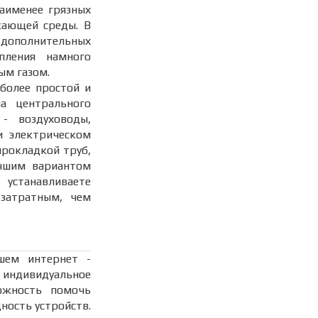
наименее грязных
жающей среды. В
 дополнительных
пления намного
ым газом.
 более простой и
а центрального
- воздуховоды,
и электрическом
прокладкой труб,
учшим вариантом
 устанавливаете
затратным, чем
шем интернет -
индивидуальное
ожность помочь
ность устройств.