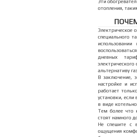
Эти обогревател
отопления, таки
ПОЧЕМ
Электрическое о
специального та
использовании 
воспользоватьс
дневных тари
электрического
альтернативу га
В заключение, 
настройке и ис
работает только
установки, если 
в виде котельно
Тем более что 
стоят намного д
Не спешите с 
ощущения комфо