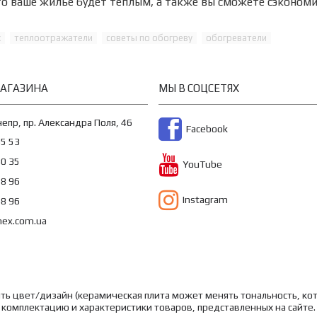
то ваше жильё будет теплым, а также вы сможете сэкономи
x
теплоотражатели
советы по обогреву
обогреватели
МАГАЗИНА
МЫ В СОЦСЕТЯХ
непр, пр. Александра Поля, 46
Facebook
35 53
30 35
YouTube
78 96
Instagram
68 96
nex.com.ua
ть цвет/дизайн (керамическая плита может менять тональность, кот
комплектацию и характеристики товаров, представленных на сайте.