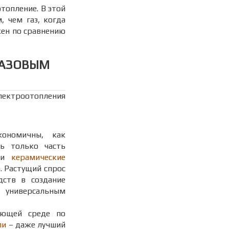
топление. В этой
 чем газ, когда
жен по сравнению
ГАЗОВЫМ
ектроотопления
кономичны, как
ть только часть
е и
керамические
. Растущий спрос
дств в создание
я универсальным
ающей среде по
ли
– даже лучший